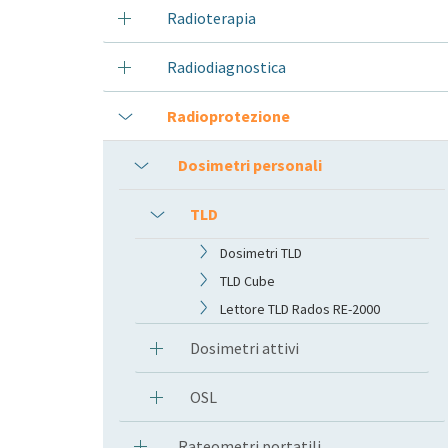
Radioterapia
Radiodiagnostica
Radioprotezione
Dosimetri personali
TLD
Dosimetri TLD
TLD Cube
Lettore TLD Rados RE-2000
Dosimetri attivi
OSL
Rateometri portatili