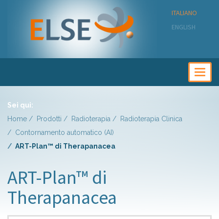
ITALIANO
ENGLISH
Togg
navig
Sei qui:
Home
Prodotti
Radioterapia
Radioterapia Clinica
Contornamento automatico (AI)
ART-Plan™ di Therapanacea
ART-Plan™ di
Therapanacea