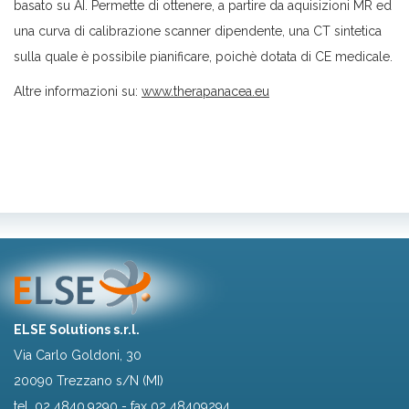
basato su AI. Permette di ottenere, a partire da aquisizioni MR ed
una curva di calibrazione scanner dipendente, una CT sintetica
sulla quale è possibile pianificare, poichè dotata di CE medicale.
Altre informazioni su:
www.therapanacea.eu
ELSE Solutions s.r.l.
Via Carlo Goldoni, 30
20090 Trezzano s/N (MI)
tel.
02 4840.9290
- fax 02 48409294