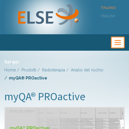
ITALIANO
ENGLISH
Togg
navig
Sei qui:
Home
Prodotti
Radioterapia
Analisi del rischio
myQA® PROactive
myQA® PROactive