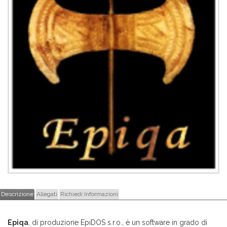
Descrizione
Allegati
Richiedi Informazioni
Epiqa
, di produzione EpiDOS s.r.o., è un software in grado di