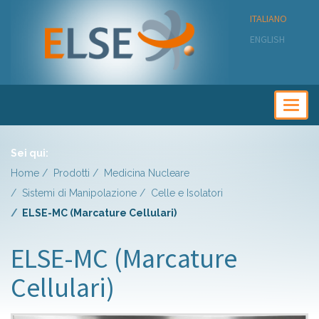
ITALIANO
ENGLISH
Togg
navig
Sei qui:
Home
Prodotti
Medicina Nucleare
Sistemi di Manipolazione
Celle e Isolatori
ELSE-MC (Marcature Cellulari)
ELSE-MC (Marcature
Cellulari)