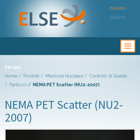
ITALIANO
ENGLISH
Togg
navig
Sei qui:
Home
Prodotti
Medicina Nucleare
Controlli di Qualità
Fantocci
NEMA PET Scatter (NU2-2007)
NEMA PET Scatter (NU2-
2007)