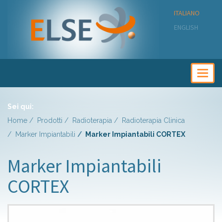
ITALIANO
ENGLISH
Togg
navig
Sei qui:
Home
Prodotti
Radioterapia
Radioterapia Clinica
Marker Impiantabili
Marker Impiantabili CORTEX
Marker Impiantabili
CORTEX