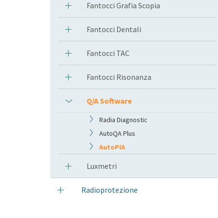
Fantocci Grafia Scopia
Fantocci Dentali
Fantocci TAC
Fantocci Risonanza
Q/A Software
Radia Diagnostic
AutoQA Plus
AutoPIA
Luxmetri
Radioprotezione