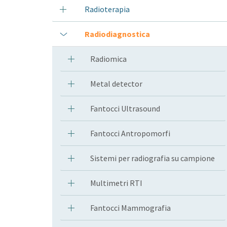
Radioterapia
Radiodiagnostica
Radiomica
Metal detector
Fantocci Ultrasound
Fantocci Antropomorfi
Sistemi per radiografia su campione
Multimetri RTI
Fantocci Mammografia