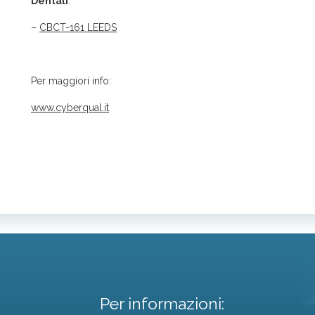
Dentali
:
–
CBCT-161 LEEDS
Per maggiori info:
www.cyberqual.it
Per informazioni: