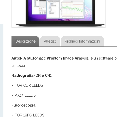
Descrizione
Allegati
Richiedi Informazioni
AutoPIA
(
Auto
matic
P
hantom
I
mage
A
nalysis) è un software p
fantocci.
Radiografia (DR e CR)
:
–
TOR CDR LEEDS
–
PIX13 LEEDS
Fluoroscopia
:
–
TOR 18FG LEEDS