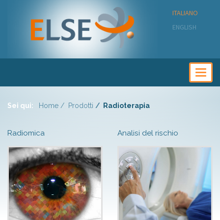
ITALIANO
ENGLISH
Togg
navig
Sei qui:
Home
Prodotti
Radioterapia
Radiomica
Analisi del rischio