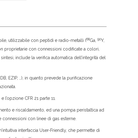
68
90
le, utilizzabile con peptidi e radio-metalli (
Ga,
Y,
on proprietarie con connessioni codificate a colori,
ntesi, include la verifica automatica dell’integrità del
 IDB, EZIP, …), in quanto prevede la purificazione
azionata.
 e l’opzione CFR 21 parte 11.
amento e riscaldamento, ed una pompa peristaltica ad
de connessioni con linee di gas esterne.
ntuitiva interfaccia User-Friendly, che permette di