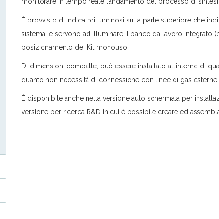
monitorare in tempo reale l’andamento del processo di sintesi
È provvisto di indicatori luminosi sulla parte superiore che i
sistema, e servono ad illuminare il banco da lavoro integrato (po
posizionamento dei Kit monouso.
Di dimensioni compatte, può essere installato all’interno di q
quanto non necessità di connessione con linee di gas esterne.
È disponibile anche nella versione auto schermata per installaz
versione per ricerca R&D in cui è possibile creare ed assemblar