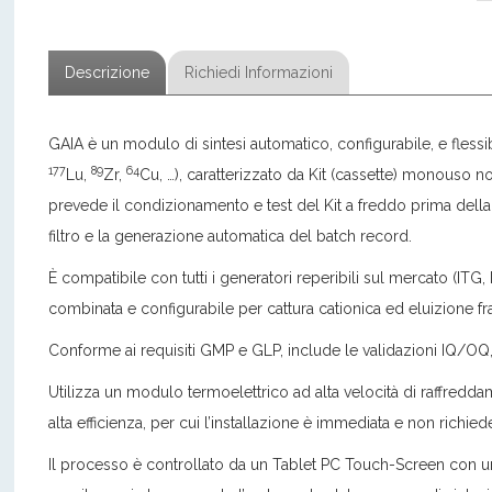
Descrizione
Richiedi Informazioni
GAIA è un modulo di sintesi automatico, configurabile, e flessibi
177
89
64
Lu,
Zr,
Cu, …), caratterizzato da Kit (cassette) monouso n
prevede il condizionamento e test del Kit a freddo prima della si
filtro e la generazione automatica del batch record.
È compatibile con tutti i generatori reperibili sul mercato (ITG,
combinata e configurabile per cattura cationica ed eluizione fr
Conforme ai requisiti GMP e GLP, include le validazioni IQ/OQ,
Utilizza un modulo termoelettrico ad alta velocità di raffredd
alta efficienza, per cui l’installazione è immediata e non richie
Il processo è controllato da un Tablet PC Touch-Screen con un’i