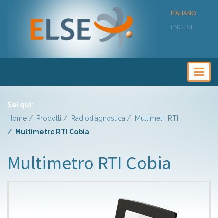
ITALIANO
ENGLISH
Togg
navig
Sei qui:
Home
Prodotti
Radiodiagnostica
Multimetri RTI
Multimetro RTI Cobia
Multimetro RTI Cobia