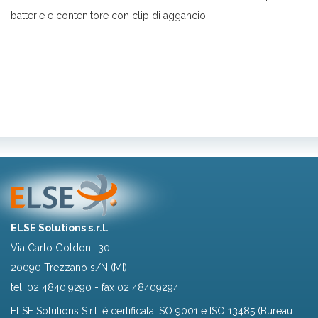
batterie e contenitore con clip di aggancio.
ELSE Solutions s.r.l.
Via Carlo Goldoni, 30
20090 Trezzano s/N (MI)
tel.
02 4840.9290
- fax 02 48409294
ELSE Solutions S.r.l. è certificata ISO 9001 e ISO 13485 (Bureau