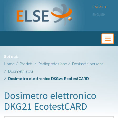
ITALIANO
ENGLISH
Togg
navig
Sei qui:
Home
Prodotti
Radioprotezione
Dosimetri personali
Dosimetri attivi
Dosimetro elettronico DKG21 EcotestCARD
Dosimetro elettronico
DKG21 EcotestCARD