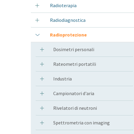
Radioterapia
Radiodiagnostica
Radioprotezione
Dosimetri personali
Rateometri portatili
Industria
Campionatori d'aria
Rivelatori di neutroni
Spettrometria con imaging