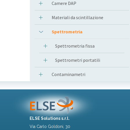
Camere DAP
Materiali da scintillazione
Spettrometria
Spettrometria fissa
Spettrometri portatili
Contaminametri
ELSE Solutions s.r.l.
Via Carlo Goldoni, 30