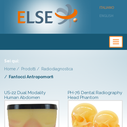
ITALIANO
ENGLISH
Togg
navig
Sei qui:
Home
Prodotti
Radiodiagnostica
Fantocci Antropomorfi
US-22 Dual Modality
PH-76 Dental Radiography
Human Abdomen
Head Phantom
Phantom